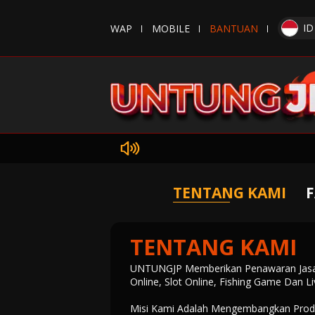
ID
WAP
MOBILE
BANTUAN
TENTANG KAMI
TENTANG KAMI
UNTUNGJP Memberikan Penawaran Jasa Pe
Online, Slot Online, Fishing Game Dan Li
Misi Kami Adalah Mengembangkan Produ