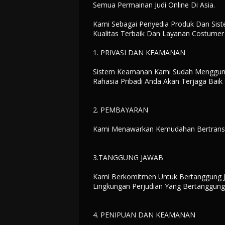
Semua Permainan Judi Online Di Asia.
Kami Sebagai Penyedia Produk Dan Sis
Kualitas Terbaik Dan Layanan Costumer
1. PRIVASI DAN KEAMANAN
Sistem Keamanan Kami Sudah Menggunak
Rahasia Pribadi Anda Akan Terjaga Bai
2. PEMBAYARAN
Kami Menawarkan Kemudahan Bertransak
3.TANGGUNG JAWAB
Kami Berkomitmen Untuk Bertanggung Ja
Lingkungan Perjudian Yang Bertanggung
4. PENIPUAN DAN KEAMANAN