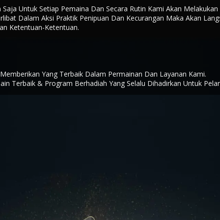
aja Untuk Setiap Pemaina Dan Secara Rutin Kami Akan Melakukan P
rlibat Dalam Aksi Praktik Penipuan Dan Kecurangan Maka Akan Lang
an Ketentuan-Ketentuan.
 Memberikan Yang Terbaik Dalam Permainan Dan Layanan Kami.
 Terbaik & Program Berhadiah Yang Selalu Dihadirkan Untuk Pelan