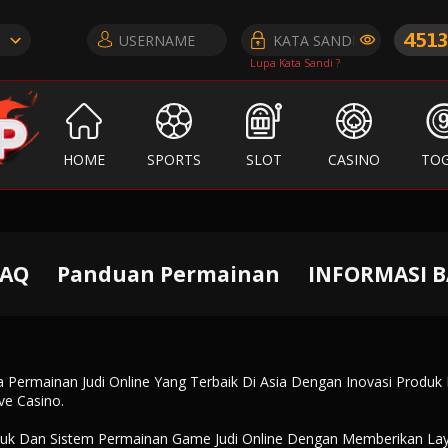
Lupa Kata Sandi ?
HOME
SPORTS
SLOT
CASINO
TO
FAQ
Panduan Permainan
INFORMASI 
rmainan Judi Online Yang Terbaik Di Asia Dengan Inovasi Produk Da
ve Casino. 
k Dan Sistem Permainan Game Judi Online Dengan Memberikan Lay