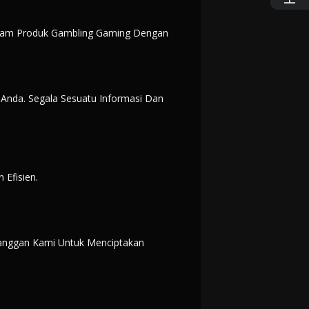
cam Produk Gambling Gaming Dengan 
nda. Segala Sesuatu Informasi Dan 
Efisien.
anggan Kami Untuk Menciptakan 