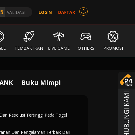
LOGIN
DAFTAR
GEL
TEMBAK IKAN
LIVE GAME
OTHERS
PROMOSI
BANK
Buku Mimpi
HUBUNGI KAMI
n Resolusi Tertinggi Pada Togel 
anan Dan Pengalaman Terbaik Dari 